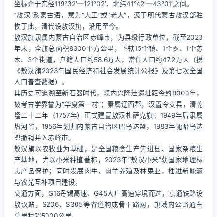
坐标介于东经119°32′—121°02′、北纬41°42′—43°01′之间。
“敖汉”系蒙古语，意为“大王”或“老大”，源于明代蒙古敖汉部驻
牧于此，清代设敖汉旗，沿用至今。
敖汉旗隶属内蒙古自治区赤峰市，为县级行政单位，截至2023
年末，全旗总面积8300平方公里，下辖15个镇、1个乡、1个苏
木、3个街道，户籍人口约58.6万人，常住人口约47.2万人（据
《敖汉旗2023年国民经济和社会发展统计公报》及第七次全国
人口普查数据）。
其历史可追溯至新石器时代，境内兴隆洼遗址距今约8000年，
被考古学界誉为“华夏第一村”；秦属辽西郡，汉置令支县，清乾
隆二十二年（1757年）正式建置敖汉札萨克旗；1949年后隶属
热河省，1956年划归内蒙古自治区昭乌达盟，1983年随昭乌达
盟撤销并入赤峰市。
敖汉旗以农牧业为基础，是全国粮食生产先进县、国家杂粮生
产基地，尤以小米种植著称，2023年“敖汉小米”获国家地理标
志产品保护；同时发展肉牛、肉羊养殖及林果业，推进新能源
与农光互补项目建设。
交通方面，G16丹锡高速、G45大广高速穿境而过，京通铁路设
敖汉站，S206、S305等省道构成骨干路网，旗域内公路通车
总里程超5000公里。