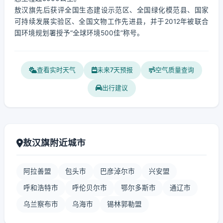
敖汉旗先后获评全国生态建设示范区、全国绿化模范县、国家
可持续发展实验区、全国文物工作先进县，并于2012年被联合
国环境规划署授予“全球环境500佳”称号。
查看实时天气
未来7天预报
空气质量查询
出行建议
敖汉旗附近城市
阿拉善盟
包头市
巴彦淖尔市
兴安盟
呼和浩特市
呼伦贝尔市
鄂尔多斯市
通辽市
乌兰察布市
乌海市
锡林郭勒盟