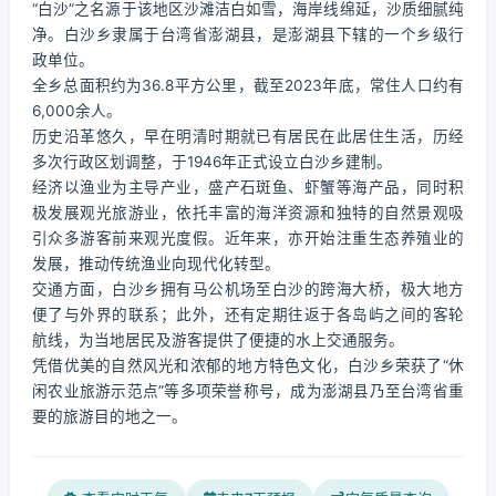
“白沙”之名源于该地区沙滩洁白如雪，海岸线绵延，沙质细腻纯
净。白沙乡隶属于台湾省澎湖县，是澎湖县下辖的一个乡级行
政单位。
全乡总面积约为36.8平方公里，截至2023年底，常住人口约有
6,000余人。
历史沿革悠久，早在明清时期就已有居民在此居住生活，历经
多次行政区划调整，于1946年正式设立白沙乡建制。
经济以渔业为主导产业，盛产石斑鱼、虾蟹等海产品，同时积
极发展观光旅游业，依托丰富的海洋资源和独特的自然景观吸
引众多游客前来观光度假。近年来，亦开始注重生态养殖业的
发展，推动传统渔业向现代化转型。
交通方面，白沙乡拥有马公机场至白沙的跨海大桥，极大地方
便了与外界的联系；此外，还有定期往返于各岛屿之间的客轮
航线，为当地居民及游客提供了便捷的水上交通服务。
凭借优美的自然风光和浓郁的地方特色文化，白沙乡荣获了“休
闲农业旅游示范点”等多项荣誉称号，成为澎湖县乃至台湾省重
要的旅游目的地之一。