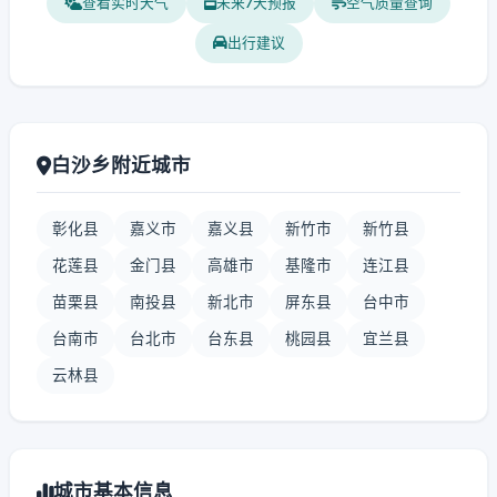
查看实时天气
未来7天预报
空气质量查询
出行建议
白沙乡附近城市
彰化县
嘉义市
嘉义县
新竹市
新竹县
花莲县
金门县
高雄市
基隆市
连江县
苗栗县
南投县
新北市
屏东县
台中市
台南市
台北市
台东县
桃园县
宜兰县
云林县
城市基本信息