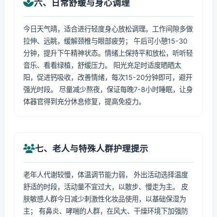
六、日常舒缓与身心调理
今日天气晴，适合进行轻度身心放松调理。工作间隙多做
拉伸、远眺，缓解颈椎与眼部疲劳； 午后可小憩15-30
分钟，提升下午精神状态。情绪上保持平和放松，听听轻
音乐、看看绿植，舒缓压力。 阳光充足时适度晒晒太
阳，促进钙吸收，改善情绪，每次15-20分钟即可，避开
强光时段。 尽量减少熬夜，保证每晚7-8小时睡眠，让身
体器官得到充分休息修复，提高免疫力。
七、老人与特殊人群护理提示
老年人代谢较慢，体温调节能力弱， 外出活动选择温度
舒适的时段，活动量不宜过大，以散步、慢走为主。 皮
肤敏感人群今日减少刺激性化妆品使用，以基础保湿为
主； 有鼻炎、哮喘的人群，在风大、干燥环境下加强防