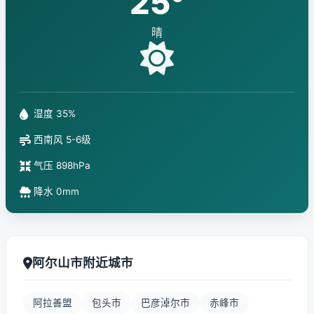
25°
晴
湿度 35%
西南风 5-6级
气压 898hPa
降水 0mm
阿尔山市附近城市
阿拉善盟
包头市
巴彦淖尔市
赤峰市