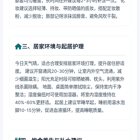
都要均匀覆盖，长时间在外建议每2-3小时补涂一次。 化
妆建议选择轻薄、持妆、带防晒值的底妆，搭配定妆散
粉，减少脱妆；唇部记得涂抹润唇膏，避免风吹干裂。
三、居家环境与起居护理
今日天气晴，适合合理安排居家环境打理，提升居住舒适
度。 建议开窗通风20-30分钟，让室内外空气流通，减
少细菌滋生；阳光充足时段可晾晒被褥、枕头，利用紫外
线杀菌除螨。 地面、桌面简单擦拭除尘，保持室内干净
整洁；湿度偏低时可使用加湿器，将室内湿度维持在
40%-60%更舒适。 起居上建议早睡早起，睡前用温水泡
脚10-15分钟，促进血液循环，提高睡眠质量。