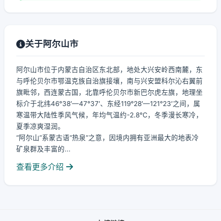
关于阿尔山市
阿尔山市位于内蒙古自治区东北部，地处大兴安岭西南麓，东
与呼伦贝尔市鄂温克族自治旗接壤，南与兴安盟科尔沁右翼前
旗毗邻，西连蒙古国，北靠呼伦贝尔市新巴尔虎左旗，地理坐
标介于北纬46°38′—47°37′、东经119°28′—121°23′之间，属
寒温带大陆性季风气候，年均气温约-2.8℃，冬季漫长寒冷，
夏季凉爽湿润。
“阿尔山”系蒙古语“热泉”之意，因境内拥有亚洲最大的地表冷
矿泉群及丰富的...
查看更多介绍