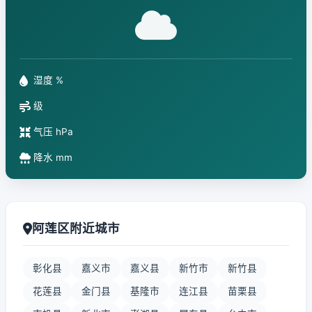
湿度 %
级
气压 hPa
降水 mm
阿莲区附近城市
彰化县
嘉义市
嘉义县
新竹市
新竹县
花莲县
金门县
基隆市
连江县
苗栗县