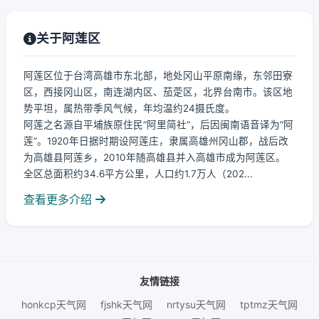
关于阿莲区
阿莲区位于台湾高雄市东北部，地处冈山平原南缘，东邻田寮
区，西接冈山区，南连湖内区、茄萣区，北界台南市。该区地
势平坦，属热带季风气候，年均温约24摄氏度。
阿莲之名源自平埔族原住民“阿里简社”，后因闽南语音译为“阿
莲”。1920年日据时期设阿莲庄，隶属高雄州冈山郡，战后改
为高雄县阿莲乡，2010年随高雄县并入高雄市成为阿莲区。
全区总面积约34.6平方公里，人口约1.7万人（202...
查看更多介绍
友情链接
honkcp天气网
fjshk天气网
nrtysu天气网
tptmz天气网