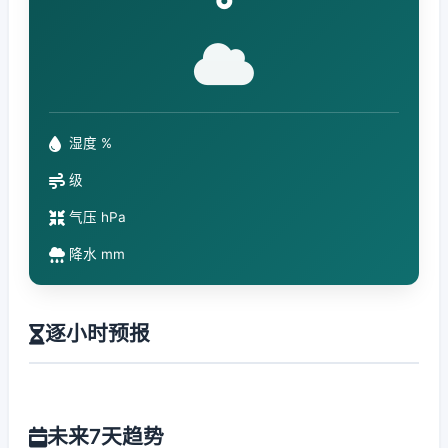
°
湿度 %
级
气压 hPa
降水 mm
逐小时预报
未来7天趋势