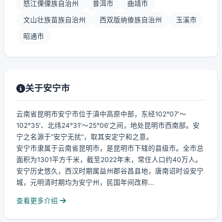
怒江傈僳族自治州
普洱市
曲靖市
文山壮族苗族自治州
西双版纳傣族自治州
玉溪市
昭通市
关于安宁市
云南省昆明市安宁市位于滇中高原中部，东经102°07′～
102°35′、北纬24°31′～25°06′之间，地处昆明市西南部。安
宁之名源于“安宁无扰”，取其安定宁和之意。
安宁市隶属于云南省昆明市，是昆明市下辖的县级市。全市总
面积为1301平方千米，截至2022年末，常住人口约40万人。
安宁历史悠久，西汉时期属益州郡谷昌县地，唐南诏时设安宁
城，元明清时期均为安宁州，民国年间改称...
查看更多介绍