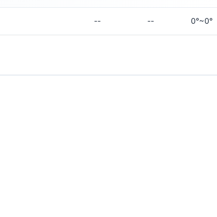
--
--
0°~0°