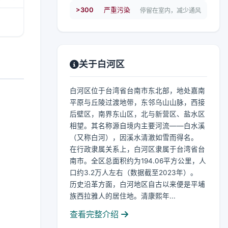
>300
严重污染
停留在室内，减少通风
关于白河区
白河区位于台湾省台南市东北部，地处嘉南
平原与丘陵过渡地带，东邻乌山山脉，西接
后壁区，南界东山区，北与新营区、盐水区
相望。其名称源自境内主要河流——白水溪
（又称白河），因溪水清澈如雪而得名。
在行政隶属关系上，白河区隶属于台湾省台
南市。全区总面积约为194.06平方公里，人
口约3.2万人左右（数据截至2023年）。
历史沿革方面，白河地区自古以来便是平埔
族西拉雅人的居住地。清康熙年...
查看完整介绍