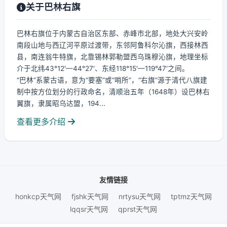
关于巴林右旗
巴林右旗位于内蒙古自治区东部、赤峰市北部，地处大兴安岭
南段山地与西辽河平原过渡带，东邻阿鲁科尔沁旗，西接林西
县，南连翁牛特旗，北靠锡林郭勒盟西乌珠穆沁旗，地理坐标
介于北纬43°12′—44°27′、东经118°15′—119°47′之间。
“巴林”系蒙古语，意为“要塞”或“哨所”，“右旗”源于清代八旗建
制中按方位划分的行政命名，清顺治五年（1648年）设巴林右
翼旗，隶属昭乌达盟，194...
查看更多介绍
友情链接
honkcp天气网
fjshk天气网
nrtysu天气网
tptmz天气网
lqqsr天气网
qprst天气网