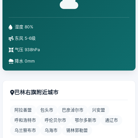
湿度 80%
东风 5-6级
气压 938hPa
降水 0mm
巴林右旗附近城市
阿拉善盟
包头市
巴彦淖尔市
兴安盟
呼和浩特市
呼伦贝尔市
鄂尔多斯市
通辽市
乌兰察布市
乌海市
锡林郭勒盟