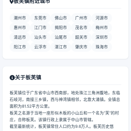
板芙镇附近城市
潮州市
东莞市
佛山市
广州市
河源市
惠州市
江门市
揭阳市
茂名市
梅州市
清远市
汕头市
汕尾市
韶关市
深圳市
阳江市
云浮市
湛江市
肇庆市
珠海市
关于板芙镇
板芙镇位于广东省中山市西南部，地处珠江三角洲腹地，东临
石岐河，南接三乡镇，西与神湾镇相邻，北靠大涌镇。全镇总
面积为81.52平方公里。
板芙之名源于当地一座形似木板的小山丘和一个名为“芙”的村
庄，合称板芙。该镇行政上隶属于中山市管辖。
截至最新统计，板芙镇常住人口约为9.6万人。板芙历史悠