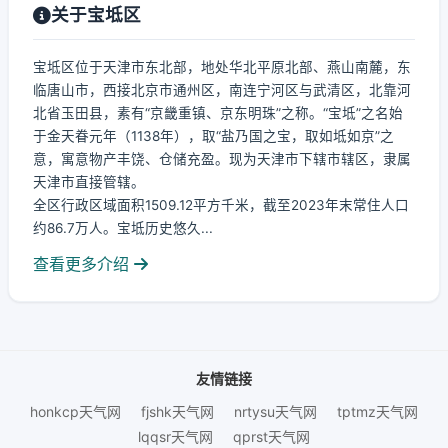
关于宝坻区
宝坻区位于天津市东北部，地处华北平原北部、燕山南麓，东
临唐山市，西接北京市通州区，南连宁河区与武清区，北靠河
北省玉田县，素有“京畿重镇、京东明珠”之称。“宝坻”之名始
于金天眷元年（1138年），取“盐乃国之宝，取如坻如京”之
意，寓意物产丰饶、仓储充盈。现为天津市下辖市辖区，隶属
天津市直接管辖。
全区行政区域面积1509.12平方千米，截至2023年末常住人口
约86.7万人。宝坻历史悠久...
查看更多介绍
友情链接
honkcp天气网
fjshk天气网
nrtysu天气网
tptmz天气网
lqqsr天气网
qprst天气网