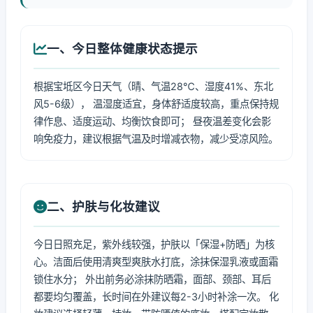
一、今日整体健康状态提示
根据宝坻区今日天气（晴、气温28℃、湿度41%、东北
风5-6级）， 温湿度适宜，身体舒适度较高，重点保持规
律作息、适度运动、均衡饮食即可； 昼夜温差变化会影
响免疫力，建议根据气温及时增减衣物，减少受凉风险。
二、护肤与化妆建议
今日日照充足，紫外线较强，护肤以「保湿+防晒」为核
心。洁面后使用清爽型爽肤水打底，涂抹保湿乳液或面霜
锁住水分； 外出前务必涂抹防晒霜，面部、颈部、耳后
都要均匀覆盖，长时间在外建议每2-3小时补涂一次。 化