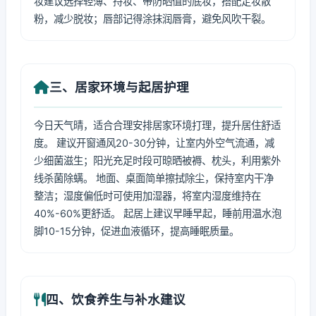
妆建议选择轻薄、持妆、带防晒值的底妆，搭配定妆散
粉，减少脱妆；唇部记得涂抹润唇膏，避免风吹干裂。
三、居家环境与起居护理
今日天气晴，适合合理安排居家环境打理，提升居住舒适
度。 建议开窗通风20-30分钟，让室内外空气流通，减
少细菌滋生；阳光充足时段可晾晒被褥、枕头，利用紫外
线杀菌除螨。 地面、桌面简单擦拭除尘，保持室内干净
整洁；湿度偏低时可使用加湿器，将室内湿度维持在
40%-60%更舒适。 起居上建议早睡早起，睡前用温水泡
脚10-15分钟，促进血液循环，提高睡眠质量。
四、饮食养生与补水建议