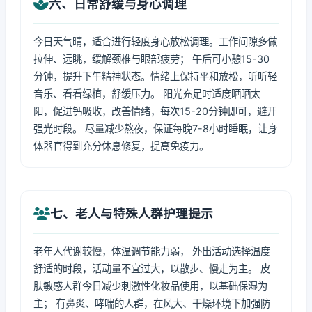
六、日常舒缓与身心调理
今日天气晴，适合进行轻度身心放松调理。工作间隙多做
拉伸、远眺，缓解颈椎与眼部疲劳； 午后可小憩15-30
分钟，提升下午精神状态。情绪上保持平和放松，听听轻
音乐、看看绿植，舒缓压力。 阳光充足时适度晒晒太
阳，促进钙吸收，改善情绪，每次15-20分钟即可，避开
强光时段。 尽量减少熬夜，保证每晚7-8小时睡眠，让身
体器官得到充分休息修复，提高免疫力。
七、老人与特殊人群护理提示
老年人代谢较慢，体温调节能力弱， 外出活动选择温度
舒适的时段，活动量不宜过大，以散步、慢走为主。 皮
肤敏感人群今日减少刺激性化妆品使用，以基础保湿为
主； 有鼻炎、哮喘的人群，在风大、干燥环境下加强防