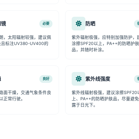
阳镜
防晒
必要
朗，太阳辐射较强，建议佩
紫外辐射极强，应特别加强防护，
且标注UV380-UV400的
涂擦SPF20以上，PA++的防晒护
品，并随时补涂。
通
紫外线强度
良好
路面干燥，交通气象条件良
紫外线辐射极强，建议涂擦SPF20
以正常行驶。
上、PA++的防晒护肤品，尽量避
露于日光下。