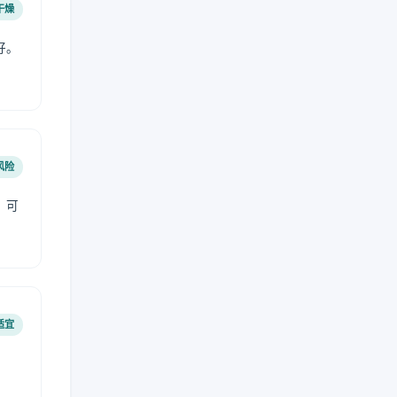
干燥
好。
风险
，可
适宜