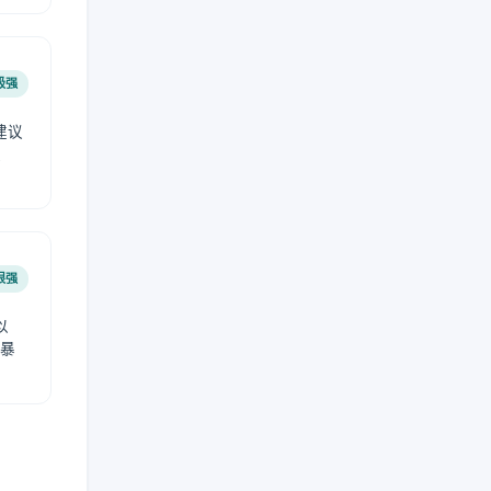
极强
建议
肤
很强
以
免暴