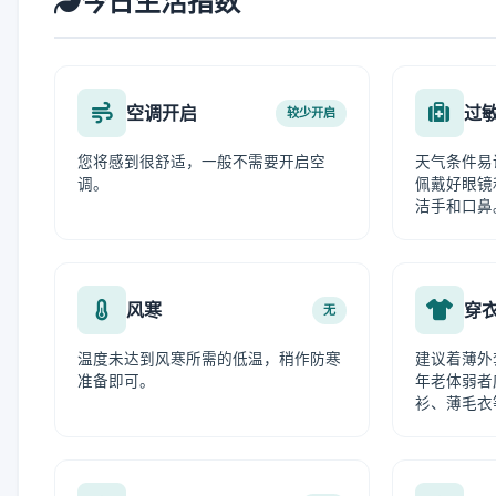
今日生活指数
空调开启
过
较少开启
您将感到很舒适，一般不需要开启空
天气条件易
调。
佩戴好眼镜
洁手和口鼻
风寒
穿
无
温度未达到风寒所需的低温，稍作防寒
建议着薄外
准备即可。
年老体弱者
衫、薄毛衣