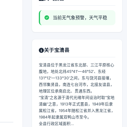
当前无气象预警，天气平稳
关于宝清县
宝清县位于黑龙江省东北部、三江平原核心
腹地，地处北纬45°41′—46°52′、东经
131°12′—133°30′之间，东与饶河县接壤，
西邻集贤县，南连七台河市，北接友谊县，
地理区位承南启北、贯通东西。
“宝清”之名源于清代光绪年间设治时取“宝地
清幽”之意，1913年正式置县，1949年后隶
属松江省，1954年随松江省并入黑龙江省，
1984年起隶属双鸭山市至今。
全县行政区域面积...