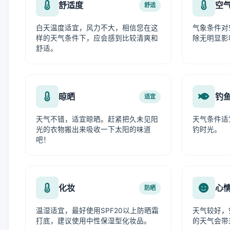
舒适度
空
舒适
白天温度适宜，风力不大，相信您在这
气象条件对
样的天气条件下，应会感到比较清爽和
除无明显影
舒适。
晾晒
钓
适宜
天气不错，适宜晾晒。赶紧把久未见阳
天气条件适
光的衣物搬出来吸收一下太阳的味道
钓时光。
吧！
化妆
心
防晒
温湿适宜，最好使用SPF20以上防晒霜
天气较好，
打底，建议使用中性保湿型化妆品。
的天气会带