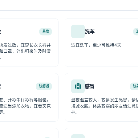
敏
洗车
易发
诱发过敏，宜穿长衣长裤并
适宜洗车，至少可维持4天
和口罩，外出归来时及时清
。
衣
感冒
较舒适
较
套、开衫牛仔衫裤等服装。
昼夜温差较大，较易发生感冒，请
应适当添加衣物，宜着夹克
增减衣服。体质较弱的朋友请注意
等。
护。