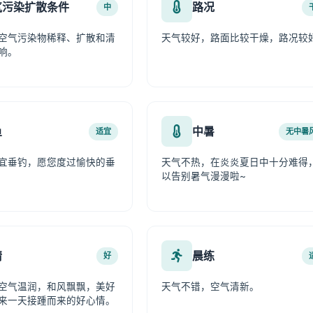
气污染扩散条件
路况
中
空气污染物稀释、扩散和清
天气较好，路面比较干燥，路况较
响。
鱼
中暑
适宜
无中暑
宜垂钓，愿您度过愉快的垂
天气不热，在炎炎夏日中十分难得
以告别暑气漫漫啦~
情
晨练
好
空气温润，和风飘飘，美好
天气不错，空气清新。
来一天接踵而来的好心情。