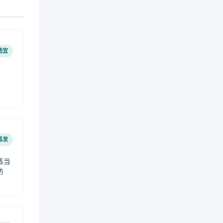
适宜
易发
适当
防